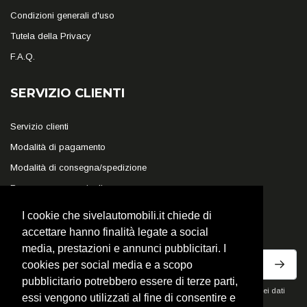
Condizioni generali d'uso
Tutela della Privacy
F.A.Q.
SERVIZIO CLIENTI
Servizio clienti
Modalità di pagamento
Modalità di consegna/spedizione
Reso e recesso veicoli
I cookie che sivelautomobili.it chiede di
ISCRIVITI ALLA NEWSLETTER
accettare hanno finalità legate a social
media, prestazioni e annunci pubblicitari. I
cookies per social media e a scopo
pubblicitario potrebbero essere di terze parti,
Ho letto la privacy policy del sito e acconsento al trattamento dei miei dati
essi vengono utilizzati al fine di consentire e
personali per ricevere comunicazioni commerciali.