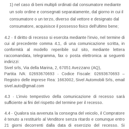
1) nel caso di beni multipli ordinati dal consumatore mediante
un solo ordine e consegnati separatamente, dal giorno in cui il
consumatore o un terzo, diverso dal vettore e designato dal
consumatore, acquisisce il possesso fisico dell'ultimo bene;
4.2 - Il diritto di recesso si esercita mediante l’invio, nel termine di
cui al precedente comma 4.1, di una comunicazione scritta, in
conformità al modello reperibile sul sito, mediante lettera
raccomandata, telegramma, fax o posta elettronica ai seguenti
indirizzi:
Sivel srls, Via della Marina, 2, 67051 Avezzano (AQ),
Partita IVA: 02693670693 - Codice Fiscale: 02693670693 –
Registro delle imprese Rea: 1663002, Sivel Automobili Srls, email
sivel.auto@gmail.com
4.3 - L’invio tempestivo della comunicazione di recesso sarà
sufficiente ai fini del rispetto del termine per il recesso.
4.4 - Qualora sia avvenuta la consegna del veicolo, il Compratore
è tenuto a restituirlo al Venditore senza ritardo e comunque entro
21 giorni decorrenti dalla data di esercizio del recesso. Si