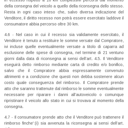
in eccesso rispetto a 10 km complessivi percorsi dal momento
della consegna del veicolo a quello della riconsegna dello stesso.
Resta in ogni caso inteso che, salvo diversa indicazione del
Venditore, il diritto recesso non potrà essere esercitato laddove il
consumatore abbia percorso oltre 30 km.
4.6 - Nel caso in cui il recesso sia validamente esercitato, il
Venditore è tenuto a restituire le somme versate dal Compratore,
ivi incluse quelle eventualmente versate a titolo di caparra ad
esclusione delle spese di consegna, nel termine di 21 ventuno
giorni dalla data di riconsegna ai sensi dell’art. 4.5. Il Venditore
eseguirà detto rimborso mediante carta di credito e/o bonifico,
salvo che il Compratore abbia espressamente convenuto
altrimenti e a condizione che questi non debba sostenere alcun
costo quale conseguenza del rimborso. Il Compratore prende
atto che saranno trattenute dal rimborso le somme eventualmente
necessarie per riparare i danni all’autoveicolo o comunque
ripristinare il veicolo allo stato in cui si trovava al momento della
consegna.
4.7 - Il consumatore prende atto che il Venditore può trattenere il
rimborso finche':(i) sia avvenuta la riconsegna ai sensi dell’art.